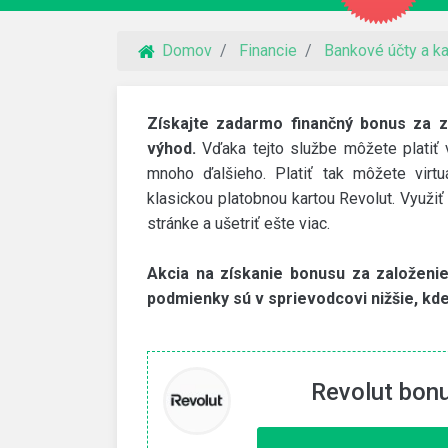
Domov
Financie
Bankové účty a ka
Získajte zadarmo finančný bonus za z
výhod.
Vďaka tejto službe môžete platiť
mnoho ďalšieho. Platiť tak môžete virtu
klasickou platobnou kartou Revolut. Využiť
stránke a ušetriť ešte viac.
Akcia na získanie bonusu za založenie 
podmienky sú v sprievodcovi nižšie, kd
VidaXL
Revolut bonu
€ za nový účet
30% zľavový kód
evodcu na získanie odmeny
Využite kód a získajte 30% zľavu na vybran
do 16. augusta.