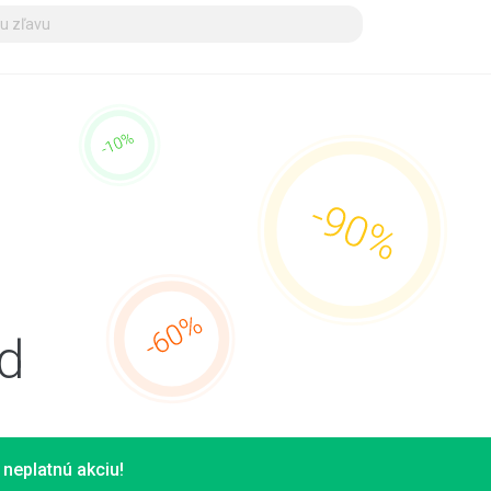
d
neplatnú akciu!