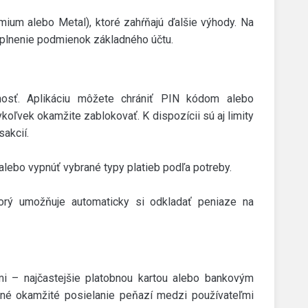
emium alebo Metal), ktoré zahŕňajú ďalšie výhody. Na
splnenie podmienok základného účtu.
nosť. Aplikáciu môžete chrániť PIN kódom alebo
koľvek okamžite zablokovať. K dispozícii sú aj limity
sakcií.
alebo vypnúť vybrané typy platieb podľa potreby.
torý umožňuje automaticky si odkladať peniaze na
i – najčastejšie platobnou kartou alebo bankovým
né okamžité posielanie peňazí medzi používateľmi