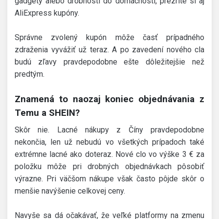
gadgety alebo drobnosti do domácnosti, prezrite si aj
AliExpress kupóny.
Správne zvolený kupón môže časť prípadného
zdraženia vyvážiť už teraz. A po zavedení nového cla
budú zľavy pravdepodobne ešte dôležitejšie než
predtým.
Znamená to naozaj koniec objednávania z
Temu a SHEIN?
Skôr nie. Lacné nákupy z Číny pravdepodobne
nekončia, len už nebudú vo všetkých prípadoch také
extrémne lacné ako doteraz. Nové clo vo výške 3 € za
položku môže pri drobných objednávkach pôsobiť
výrazne. Pri väčšom nákupe však často pôjde skôr o
menšie navýšenie celkovej ceny.
Navyše sa dá očakávať, že veľké platformy na zmenu