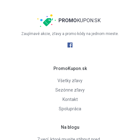
PROMO
KUPON.SK
Zaujímavé akcie, zľavy a promo kódy na jednom mieste.
PromoKupon.sk
Všetky zľavy
Sezónne zľavy
Kontakt
Spolupráca
Na blogu
7 vecí, ktoré musite stihnut pred…