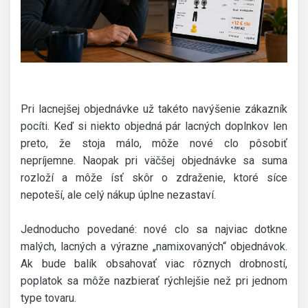
Pri lacnejšej objednávke už takéto navýšenie zákazník
pocíti. Keď si niekto objedná pár lacných doplnkov len
preto, že stoja málo, môže nové clo pôsobiť
nepríjemne. Naopak pri väčšej objednávke sa suma
rozloží a môže ísť skôr o zdraženie, ktoré síce
nepoteší, ale celý nákup úplne nezastaví.
Jednoducho povedané: nové clo sa najviac dotkne
malých, lacných a výrazne „namixovaných“ objednávok.
Ak bude balík obsahovať viac rôznych drobností,
poplatok sa môže nazbierať rýchlejšie než pri jednom
type tovaru.