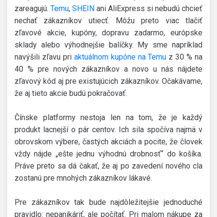
zareagujú.
Temu
,
SHEIN
ani AliExpress si nebudú chcieť
nechať zákazníkov utiecť. Môžu preto viac tlačiť
zľavové akcie, kupóny, dopravu zadarmo, európske
sklady alebo výhodnejšie balíčky. My sme napríklad
navýšili zľavu pri
aktuálnom kupóne na Temu
z 30 % na
40 % pre nových zákazníkov a novo u nás nájdete
zľavový kód aj pre existujúcich zákazníkov. Očakávame,
že aj tieto akcie budú pokračovať.
Čínske platformy nestoja len na tom, že je každý
produkt lacnejší o pár centov. Ich sila spočíva najmä v
obrovskom výbere, častých akciách a pocite, že človek
vždy nájde „ešte jednu výhodnú drobnosť“ do košíka.
Práve preto sa dá čakať, že aj po zavedení nového cla
zostanú pre mnohých zákazníkov lákavé.
Pre zákazníkov tak bude najdôležitejšie jednoduché
pravidlo: nepanikáriť, ale počítať. Pri malom nákupe za