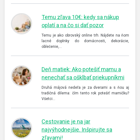
Temu zľava 10€: kedy sa nákup
oplatí a na čo si dať pozor
Temu je ako obrovský online trh. Nájdete na ňom
lacné doplnky do domácnosti, dekorácie,
oblečenie,…
Deň matiek: Ako potešiť mamu a
nenechať sa ošklbať priekupníkmi
Druhá májová nedeľa je za dverami a s ňou aj
tradičná dilema: čím tento rok potešiť mamičku?
Všetci…
Cestovanie je na jar
najvýhodnejšie. Inšpirujte sa
zľavami!