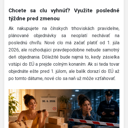
Chcete sa clu vyhnúť? Využite posledné
týždne pred zmenou
Ak nakupujete na čínskych trhoviskách pravidelne,
plánované objednávky sa neoplatí nechávať na
poslednú chvíľu. Nové clo má začať platiť od 1. júla
2026, ale rozhodujúci pravdepodobne nebude samotný
deň objednania. Dôležité bude najmä to, kedy zásielka
vstúpi do EÚ a prejde colným konaním. Ak si teda tovar
objednáte ešte pred 1. júlom, ale balík dorazí do EÚ až
po tomto dátume, nové clo sa naň už môže vzťahovať.