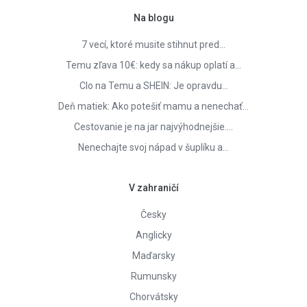
Na blogu
7 vecí, ktoré musite stihnut pred…
Temu zľava 10€: kedy sa nákup oplatí a…
Clo na Temu a SHEIN: Je opravdu…
Deň matiek: Ako potešiť mamu a nenechať…
Cestovanie je na jar najvýhodnejšie.…
Nenechajte svoj nápad v šuplíku a…
V zahraničí
Česky
Anglicky
Maďarsky
Rumunsky
Chorvátsky