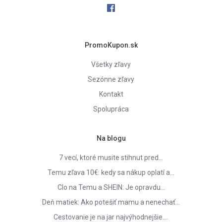
PromoKupon.sk
Všetky zľavy
Sezónne zľavy
Kontakt
Spolupráca
Na blogu
7 vecí, ktoré musite stihnut pred…
Temu zľava 10€: kedy sa nákup oplatí a…
Clo na Temu a SHEIN: Je opravdu…
Deň matiek: Ako potešiť mamu a nenechať…
Cestovanie je na jar najvýhodnejšie.…