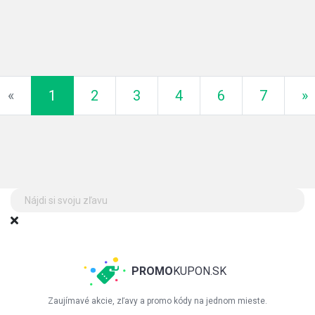
Předchozí
D
«
1
2
3
4
6
7
»
PROMO
KUPON.SK
Zaujímavé akcie, zľavy a promo kódy na jednom mieste.