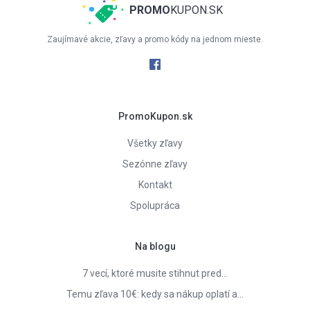
PROMO
KUPON.SK
Zaujímavé akcie, zľavy a promo kódy na jednom mieste.
PromoKupon.sk
Všetky zľavy
Sezónne zľavy
Kontakt
Spolupráca
Na blogu
7 vecí, ktoré musite stihnut pred…
Temu zľava 10€: kedy sa nákup oplatí a…