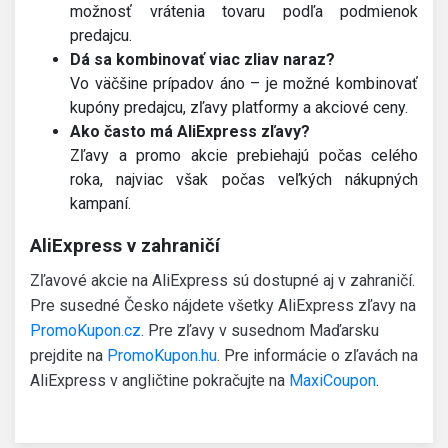
možnosť vrátenia tovaru podľa podmienok
predajcu.
Dá sa kombinovať viac zliav naraz?
Vo väčšine prípadov áno – je možné kombinovať
kupóny predajcu, zľavy platformy a akciové ceny.
Ako často má AliExpress zľavy?
Zľavy a promo akcie prebiehajú počas celého
roka, najviac však počas veľkých nákupných
kampaní.
AliExpress v zahraničí
Zľavové akcie na AliExpress sú dostupné aj v zahraničí.
Pre susedné Česko nájdete všetky AliExpress zľavy na
PromoKupon.cz
. Pre zľavy v susednom Maďarsku
prejdite na
PromoKupon.hu
. Pre informácie o zľavách na
AliExpress v angličtine pokračujte na
MaxiCoupon
.