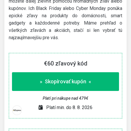
môžete ďalej zlevniť pomocou hromadných zliav alebo
kupónov. Ich Black Friday alebo Cyber Monday ponúka
epické zľavy na produkty do domácnosti, smart
gadgety a každodenné potreby. Máme prehľad o
všetkých zľavách a akciách, stačí si len vybrať tú
najzaujímavejšiu pre vás.
€60 zľavový kód
» Skopírovať kupón «
Platí pri nákupe nad 479€
Platí min. do 8. 8. 2026