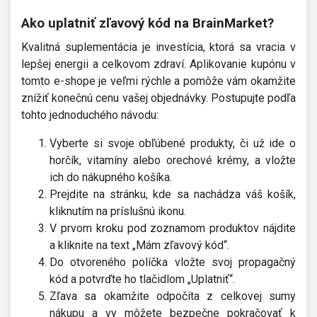
Ako uplatniť zľavový kód na BrainMarket?
Kvalitná suplementácia je investícia, ktorá sa vracia v
lepšej energii a celkovom zdraví. Aplikovanie kupónu v
tomto e-shope je veľmi rýchle a pomôže vám okamžite
znížiť konečnú cenu vašej objednávky. Postupujte podľa
tohto jednoduchého návodu:
Vyberte si svoje obľúbené produkty, či už ide o
horčík, vitamíny alebo orechové krémy, a vložte
ich do nákupného košíka.
Prejdite na stránku, kde sa nachádza váš košík,
kliknutím na príslušnú ikonu.
V prvom kroku pod zoznamom produktov nájdite
a kliknite na text „Mám zľavový kód“.
Do otvoreného políčka vložte svoj propagačný
kód a potvrďte ho tlačidlom „Uplatniť“.
Zľava sa okamžite odpočíta z celkovej sumy
nákupu a vy môžete bezpečne pokračovať k