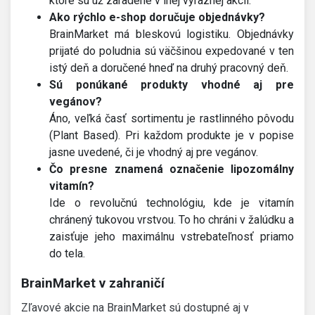
ktoré sú už zaradené v inej výraznej akcii.
Ako rýchlo e-shop doručuje objednávky?
BrainMarket má bleskovú logistiku. Objednávky
prijaté do poludnia sú väčšinou expedované v ten
istý deň a doručené hneď na druhý pracovný deň.
Sú ponúkané produkty vhodné aj pre
vegánov?
Áno, veľká časť sortimentu je rastlinného pôvodu
(Plant Based). Pri každom produkte je v popise
jasne uvedené, či je vhodný aj pre vegánov.
Čo presne znamená označenie lipozomálny
vitamín?
Ide o revolučnú technológiu, kde je vitamín
chránený tukovou vrstvou. To ho chráni v žalúdku a
zaisťuje jeho maximálnu vstrebateľnosť priamo
do tela.
BrainMarket v zahraničí
Zľavové akcie na BrainMarket sú dostupné aj v