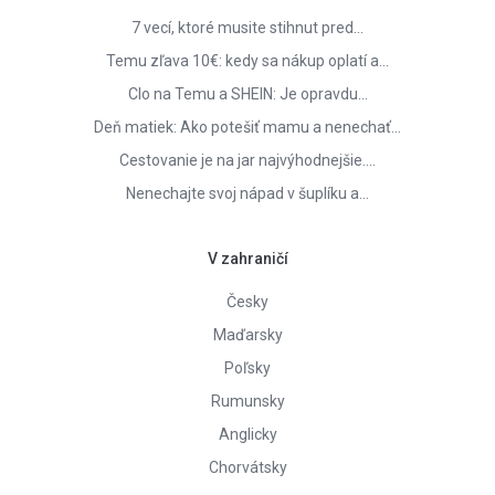
7 vecí, ktoré musite stihnut pred…
Temu zľava 10€: kedy sa nákup oplatí a…
Clo na Temu a SHEIN: Je opravdu…
Deň matiek: Ako potešiť mamu a nenechať…
Cestovanie je na jar najvýhodnejšie.…
Nenechajte svoj nápad v šuplíku a…
V zahraničí
Česky
Maďarsky
Poľsky
Rumunsky
Anglicky
Chorvátsky