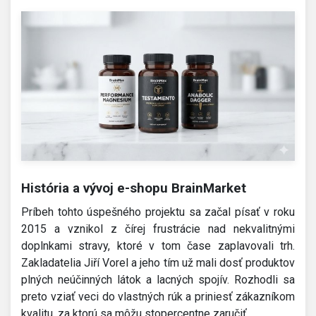
História a vývoj e-shopu BrainMarket
Príbeh tohto úspešného projektu sa začal písať v roku
2015 a vznikol z čírej frustrácie nad nekvalitnými
doplnkami stravy, ktoré v tom čase zaplavovali trh.
Zakladatelia Jiří Vorel a jeho tím už mali dosť produktov
plných neúčinných látok a lacných spojív. Rozhodli sa
preto vziať veci do vlastných rúk a priniesť zákazníkom
kvalitu, za ktorú sa môžu stopercentne zaručiť.