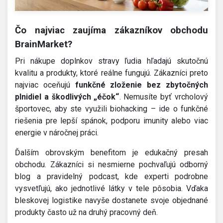
Čo najviac zaujíma zákazníkov obchodu
BrainMarket?
Pri nákupe doplnkov stravy ľudia hľadajú skutočnú
kvalitu a produkty, ktoré reálne fungujú. Zákazníci preto
najviac oceňujú
funkčné zloženie bez zbytočných
plnidiel a škodlivých „éčok“
. Nemusíte byť vrcholový
športovec, aby ste využili biohacking – ide o funkčné
riešenia pre lepší spánok, podporu imunity alebo viac
energie v náročnej práci.
Ďalším obrovským benefitom je edukačný presah
obchodu. Zákazníci si nesmierne pochvaľujú odborný
blog a pravidelný podcast, kde experti podrobne
vysvetľujú, ako jednotlivé látky v tele pôsobia. Vďaka
bleskovej logistike navyše dostanete svoje objednané
produkty často už na druhý pracovný deň.