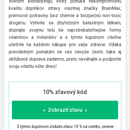
svetom biohackingu, ktorý ponúka nekompromisnú
kvalitu doplnkov stravy vlastnej značky BrainMax,
prémiové potraviny bez chémie a bezpečnú non-toxic
drogériu. Vyhnite sa zbytočným balastným látkam,
doprajte svojmu telu tie najvstrebateľnejšie formy
vitamínov a minerálov a s týmto kupónom citeľne
ušetrite na každom nákupe pre vaše zdravie. Vďaka
pravidelným ponukám na vás navyše často čaká aj
obľúbená doprava zadarmo, preto neváhajte a podporte
svoju vitalitu ešte dnes!
10% zľavový kód
» Zobraziť zľavu «
S týmto kupónom získate zľavu 10 % na všetko, znenie