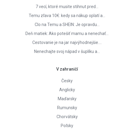
7 vecí, ktoré musite stihnut pred…
Temu zľava 10€: kedy sa nákup oplatí a…
Clo na Temu a SHEIN: Je opravdu…
Deň matiek: Ako potešiť mamu a nenechať…
Cestovanie je na jar najvýhodnejšie.…
Nenechajte svoj nápad v šuplíku a…
V zahraničí
Česky
Anglicky
Maďarsky
Rumunsky
Chorvátsky
Poľsky