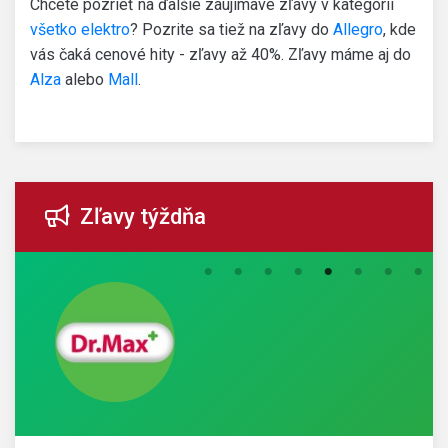
Chcete pozrieť na ďalšie zaujímavé zľavy v kategórii
všetko elektro
? Pozrite sa tiež na zľavy do
Allegro
, kde
vás čaká cenové hity - zľavy až 40%. Zľavy máme aj do
Alza
alebo
Mall
.
Zľavy týždňa