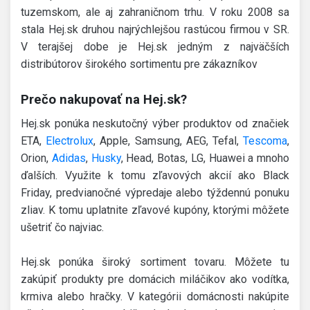
tuzemskom, ale aj zahraničnom trhu. V roku 2008 sa
stala Hej.sk druhou najrýchlejšou rastúcou firmou v SR.
V terajšej dobe je Hej.sk jedným z najväčších
distribútorov širokého sortimentu pre zákazníkov
Prečo nakupovať na Hej.sk?
Hej.sk ponúka neskutočný výber produktov od značiek
ETA,
Electrolux
, Apple, Samsung, AEG, Tefal,
Tescoma
,
Orion,
Adidas
,
Husky
, Head, Botas, LG, Huawei a mnoho
ďalších. Využite k tomu zľavových akcií ako Black
Friday, predvianočné výpredaje alebo týždennú ponuku
zliav. K tomu uplatnite zľavové kupóny, ktorými môžete
ušetriť čo najviac.
Hej.sk ponúka široký sortiment tovaru. Môžete tu
zakúpiť produkty pre domácich miláčikov ako vodítka,
krmiva alebo hračky. V kategórii domácnosti nakúpite