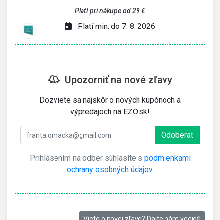
Platí pri nákupe od 29 €
Platí min. do 7. 8. 2026
Upozorniť na nové zľavy
Dozviete sa najskôr o nových kupónoch a
výpredajoch na EZO.sk!
Prihlásením na odber súhlasíte s
podmienkami
ochrany osobných údajov
.
Viete o novej zľave? Dajte nám vedieť!