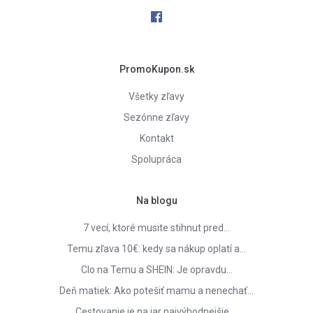
PromoKupon.sk
Všetky zľavy
Sezónne zľavy
Kontakt
Spolupráca
Na blogu
7 vecí, ktoré musite stihnut pred…
Temu zľava 10€: kedy sa nákup oplatí a…
Clo na Temu a SHEIN: Je opravdu…
Deň matiek: Ako potešiť mamu a nenechať…
Cestovanie je na jar najvýhodnejšie.…