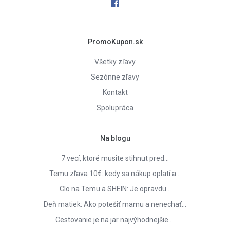
PromoKupon.sk
Všetky zľavy
Sezónne zľavy
Kontakt
Spolupráca
Na blogu
7 vecí, ktoré musite stihnut pred…
Temu zľava 10€: kedy sa nákup oplatí a…
Clo na Temu a SHEIN: Je opravdu…
Deň matiek: Ako potešiť mamu a nenechať…
Cestovanie je na jar najvýhodnejšie.…