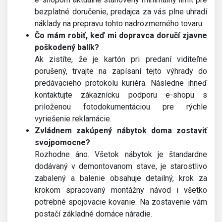
bezplatné doručenie, predajca za vás plne uhradí
náklady na prepravu tohto nadrozmerného tovaru.
Čo mám robiť, keď mi dopravca doručí zjavne
poškodený balík?
Ak zistíte, že je kartón pri predaní viditeľne
porušený, trvajte na zapísaní tejto výhrady do
predávacieho protokolu kuriéra. Následne ihneď
kontaktujte zákaznícku podporu e-shopu s
priloženou fotodokumentáciou pre rýchle
vyriešenie reklamácie.
Zvládnem zakúpený nábytok doma zostaviť
svojpomocne?
Rozhodne áno. Všetok nábytok je štandardne
dodávaný v demontovanom stave, je starostlivo
zabalený a balenie obsahuje detailný, krok za
krokom spracovaný montážny návod i všetko
potrebné spojovacie kovanie. Na zostavenie vám
postačí základné domáce náradie.