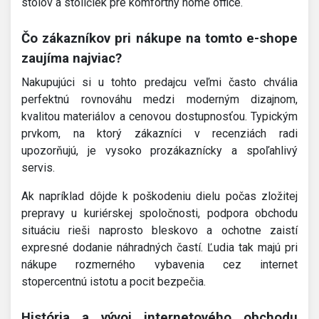
stolov a stoličiek pre komfortný home office.
Čo zákazníkov pri nákupe na tomto e-shope
zaujíma najviac?
Nakupujúci si u tohto predajcu veľmi často chvália
perfektnú rovnováhu medzi moderným dizajnom,
kvalitou materiálov a cenovou dostupnosťou. Typickým
prvkom, na ktorý zákazníci v recenziách radi
upozorňujú, je vysoko prozákaznícky a spoľahlivý
servis.
Ak napríklad dôjde k poškodeniu dielu počas zložitej
prepravy u kuriérskej spoločnosti, podpora obchodu
situáciu rieši naprosto bleskovo a ochotne zaistí
expresné dodanie náhradných častí. Ľudia tak majú pri
nákupe rozmerného vybavenia cez internet
stopercentnú istotu a pocit bezpečia.
História a vývoj internetového obchodu