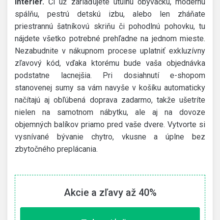
interiér.
Či už zariaďujete útulnú obývačku, modernú
spálňu, pestrú detskú izbu, alebo len zháňate
priestrannú šatníkovú skriňu či pohodlnú pohovku, tu
nájdete všetko potrebné prehľadne na jednom mieste.
Nezabudnite v nákupnom procese uplatniť exkluzívny
zľavový kód, vďaka ktorému bude vaša objednávka
podstatne lacnejšia. Pri dosiahnutí e-shopom
stanovenej sumy sa vám navyše v košíku automaticky
načítajú aj obľúbená doprava zadarmo, takže ušetríte
nielen na samotnom nábytku, ale aj na dovoze
objemných balíkov priamo pred vaše dvere. Vytvorte si
vysnívané bývanie chytro, vkusne a úplne bez
zbytočného preplácania.
Akcie a zľavy až 40%