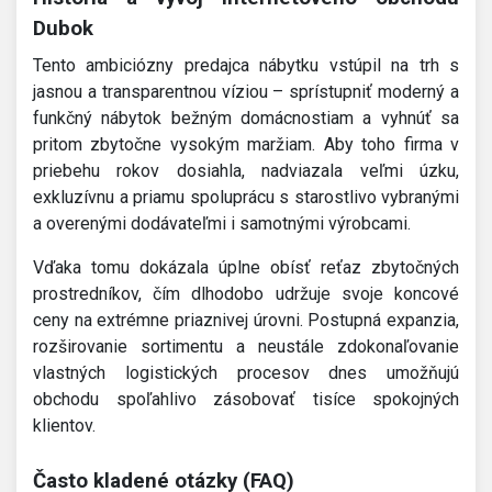
Dubok
Tento ambiciózny predajca nábytku vstúpil na trh s
jasnou a transparentnou víziou – sprístupniť moderný a
funkčný nábytok bežným domácnostiam a vyhnúť sa
pritom zbytočne vysokým maržiam. Aby toho firma v
priebehu rokov dosiahla, nadviazala veľmi úzku,
exkluzívnu a priamu spoluprácu s starostlivo vybranými
a overenými dodávateľmi i samotnými výrobcami.
Vďaka tomu dokázala úplne obísť reťaz zbytočných
prostredníkov, čím dlhodobo udržuje svoje koncové
ceny na extrémne priaznivej úrovni. Postupná expanzia,
rozširovanie sortimentu a neustále zdokonaľovanie
vlastných logistických procesov dnes umožňujú
obchodu spoľahlivo zásobovať tisíce spokojných
klientov.
Často kladené otázky (FAQ)