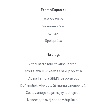
PromoKupon.sk
Všetky zľavy
Sezónne zľavy
Kontakt
Spolupráca
Na blogu
7 vecí, ktoré musite stihnut pred…
Temu zľava 10€: kedy sa nákup oplatí a…
Clo na Temu a SHEIN: Je opravdu…
Deň matiek: Ako potešiť mamu a nenechať…
Cestovanie je na jar najvýhodnejšie.…
Nenechajte svoj nápad v šuplíku a…