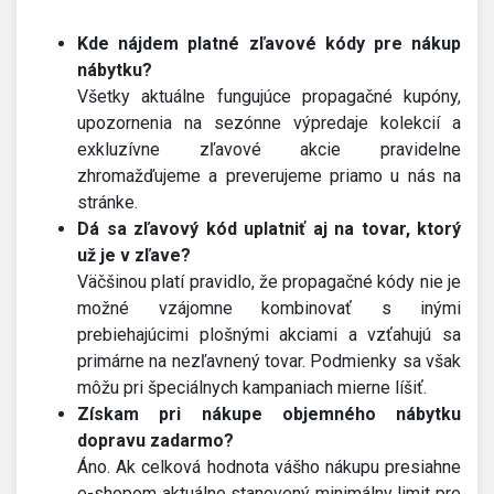
Kde nájdem platné zľavové kódy pre nákup
nábytku?
Všetky aktuálne fungujúce propagačné kupóny,
upozornenia na sezónne výpredaje kolekcií a
exkluzívne zľavové akcie pravidelne
zhromažďujeme a preverujeme priamo u nás na
stránke.
Dá sa zľavový kód uplatniť aj na tovar, ktorý
už je v zľave?
Väčšinou platí pravidlo, že propagačné kódy nie je
možné vzájomne kombinovať s inými
prebiehajúcimi plošnými akciami a vzťahujú sa
primárne na nezľavnený tovar. Podmienky sa však
môžu pri špeciálnych kampaniach mierne líšiť.
Získam pri nákupe objemného nábytku
dopravu zadarmo?
Áno. Ak celková hodnota vášho nákupu presiahne
e-shopom aktuálne stanovený minimálny limit pre