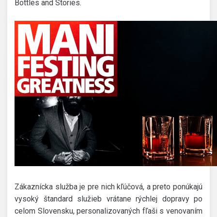
Bottles and Stories.
Zákaznícka služba je pre nich kľúčová, a preto ponúkajú
vysoký štandard služieb vrátane rýchlej dopravy po
celom Slovensku, personalizovaných fľaši s venovaním