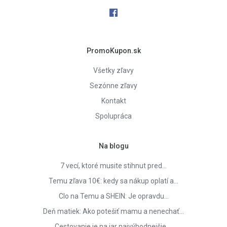
PromoKupon.sk
Všetky zľavy
Sezónne zľavy
Kontakt
Spolupráca
Na blogu
7 vecí, ktoré musite stihnut pred…
Temu zľava 10€: kedy sa nákup oplatí a…
Clo na Temu a SHEIN: Je opravdu…
Deň matiek: Ako potešiť mamu a nenechať…
Cestovanie je na jar najvýhodnejšie.…