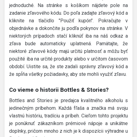
jednoduché. Na stránke s košíkom nájdete pole na
zadanie zľavového kódu. Do poľa zadajte zľavový kód a
kliknite na tlačidlo "Použiť kupón". Pokračujte v
objednávke a dokončite ju podľa pokynov na stránke. V
niektorých prípadoch stačí kliknúť iba na náš odkaz a
zľava bude automaticky uplatnená. Pamätajte, že
niektoré zľavové kódy majú určitú platnosť a môžu byť
použité iba na určité produkty alebo v určitom časovom
období. Uistite sa, že ste zadali správny zľavový kód a
že spĺňa všetky požiadavky, aby ste mohli využiť zľavu.
Co vieme o historii Bottles & Stories?
Bottles and Stories je predajca kvalitného alkoholu s
jedinečným príbehom. Každá fľaša a značka má svoju
vlastnú históriu, tradíciu a príbeh. Cieľom tohto projektu
je ponúknuť zákazníkom prémiové nápoje a unikátne
doplnky, pričom mnoho z nich je k dispozícii výhradne u