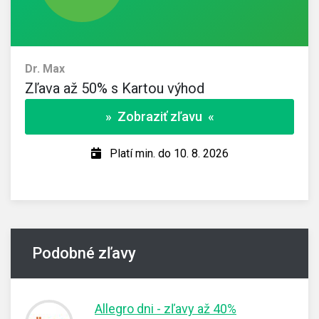
Dr. Max
Zľava až 50% s Kartou výhod
» Zobraziť zľavu «
Platí min. do 10. 8. 2026
Podobné zľavy
Allegro dni - zľavy až 40%