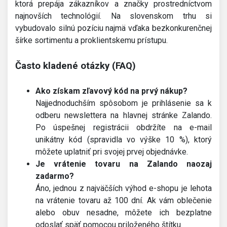
ktorá prepája zákazníkov a značky prostredníctvom
najnovších technológií. Na slovenskom trhu si
vybudovalo silnú pozíciu najmä vďaka bezkonkurenčnej
šírke sortimentu a proklientskemu prístupu.
Často kladené otázky (FAQ)
Ako získam zľavový kód na prvý nákup?
Najjednoduchším spôsobom je prihlásenie sa k
odberu newslettera na hlavnej stránke Zalando.
Po úspešnej registrácii obdržíte na e-mail
unikátny kód (spravidla vo výške 10 %), ktorý
môžete uplatniť pri svojej prvej objednávke.
Je vrátenie tovaru na Zalando naozaj
zadarmo?
Áno, jednou z najväčších výhod e-shopu je lehota
na vrátenie tovaru až 100 dní. Ak vám oblečenie
alebo obuv nesadne, môžete ich bezplatne
odoslať späť pomocou priloženého štítku.