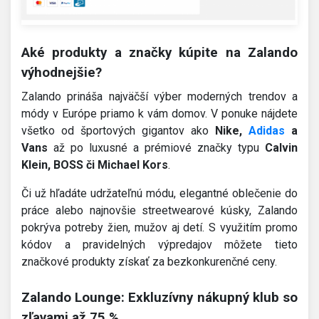
Aké produkty a značky kúpite na Zalando
výhodnejšie?
Zalando prináša najväčší výber moderných trendov a
módy v Európe priamo k vám domov. V ponuke nájdete
všetko od športových gigantov ako
Nike,
Adidas
a
Vans
až po luxusné a prémiové značky typu
Calvin
Klein, BOSS či Michael Kors
.
Či už hľadáte udržateľnú módu, elegantné oblečenie do
práce alebo najnovšie streetwearové kúsky, Zalando
pokrýva potreby žien, mužov aj detí. S využitím promo
kódov a pravidelných výpredajov môžete tieto
značkové produkty získať za bezkonkurenčné ceny.
Zalando Lounge: Exkluzívny nákupný klub so
zľavami až 75 %