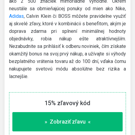
ako 2 500 značiek mimoriadne výhodne. Okrem
neustále sa obmieňajúcej ponuky od mien ako Nike,
Adidas
, Calvin Klein či BOSS môžete pravidelne využiť
aj skvelé zľavy, ktoré v kombinácii s benefitom, akým je
doprava zdarma pri splnení minimálnej hodnoty
objednávky, robia nákup ešte atraktívnejším.
Nezabudnite sa prihlásiť k odberu noviniek, čím získate
okamžitý bonus na svoj prvý nákup, a užívajte si výhody
bezplatného vrátenia tovaru až do 100 dní, vďaka čomu
nakupujete svetovú módu absolútne bez rizika a
lacnejšie.
15% zľavový kód
» Zobraziť zľavu «