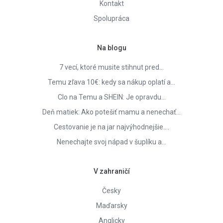
Kontakt
Spolupráca
Na blogu
7 vecí, ktoré musite stihnut pred…
Temu zľava 10€: kedy sa nákup oplatí a…
Clo na Temu a SHEIN: Je opravdu…
Deň matiek: Ako potešiť mamu a nenechať…
Cestovanie je na jar najvýhodnejšie.…
Nenechajte svoj nápad v šuplíku a…
V zahraničí
Česky
Maďarsky
Anglicky