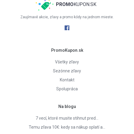
PROMO
KUPON.SK
Zaujímavé akcie, zľavy a promo kódy na jednom mieste.
PromoKupon.sk
Všetky zľavy
Sezónne zľavy
Kontakt
Spolupráca
Na blogu
7 vecí, ktoré musite stihnut pred…
Temu zľava 10€: kedy sa nákup oplatí a…