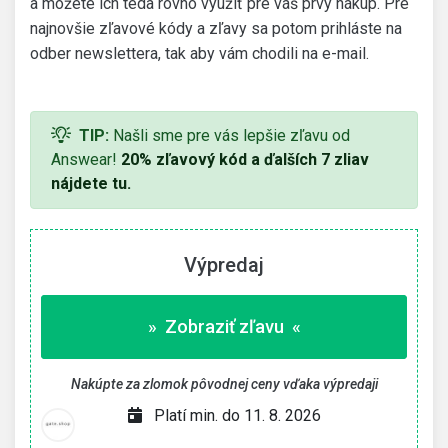
a môžete ich teda rovno využiť pre váš prvý nákup. Pre
najnovšie zľavové kódy a zľavy sa potom prihláste na
odber newslettera, tak aby vám chodili na e-mail.
TIP:
Našli sme pre vás lepšie zľavu od
Answear!
20% zľavový kód a ďalších 7 zliav
nájdete tu.
Výpredaj
» Zobraziť zľavu «
Nakúpte za zlomok pôvodnej ceny vďaka výpredaji
Platí min. do 11. 8. 2026