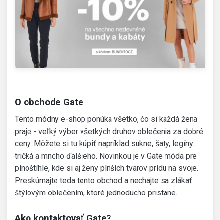
O obchode Gate
Tento módny e-shop ponúka všetko, čo si každá žena
praje - veľký výber všetkých druhov oblečenia za dobré
ceny. Môžete si tu kúpiť napríklad sukne, šaty, legíny,
tričká a mnoho ďalšieho. Novinkou je v Gate móda pre
plnoštíhle, kde si aj ženy plnších tvarov prídu na svoje.
Preskúmajte teda tento obchod a nechajte sa zlákať
štýlovým oblečením, ktoré jednoducho pristane.
Ako kontaktovať Gate?