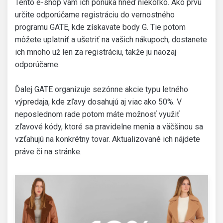
Tento e-shop vám ich ponúka hneď niekoľko. Ako prvú
určite odporúčame registráciu do vernostného
programu GATE, kde získavate body G. Tie potom
môžete uplatniť a ušetriť na vašich nákupoch, dostanete
ich mnoho už len za registráciu, takže ju naozaj
odporúčame.
Ďalej GATE organizuje sezónne akcie typu letného
výpredaja, kde zľavy dosahujú aj viac ako 50%. V
neposlednom rade potom máte možnosť využiť
zľavové kódy, ktoré sa pravidelne menia a väčšinou sa
vzťahujú na konkrétny tovar. Aktualizované ich nájdete
práve či na stránke.