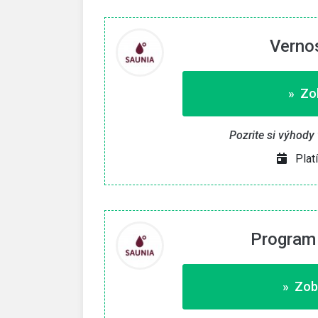
Verno
» Zob
Pozrite si výhody
Plat
Program 
» Zob