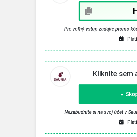
» Skopírovať kupón «
026
Platí len do 15. 8. 2026
Pre voľný vstup zadajte promo kód
Plat
Kliknite sem
» Skop
Nezabudnite si na svoj účet v Saun
Plat