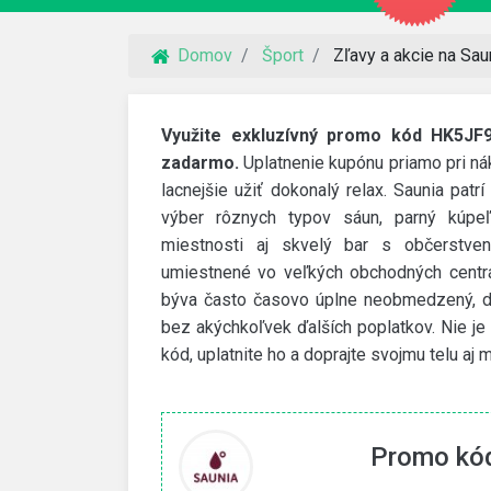
Domov
Šport
Zľavy a akcie na Sau
Využite exkluzívný promo kód HK5JF9
zadarmo.
Uplatnenie kupónu priamo pri ná
lacnejšie užiť dokonalý relax. Saunia pat
výber rôznych typov sáun, parný kúpeľ
miestnosti aj skvelý bar s občerstve
umiestnené vo veľkých obchodných centrá
býva často časovo úplne neobmedzený, do
bez akýchkoľvek ďalších poplatkov. Nie je 
kód, uplatnite ho a doprajte svojmu telu a
VidaXL
ý účet
30% zľavový kód
Promo kód
kanie odmeny
Využite kód a získajte 30% zľavu na vybrané produkty
do 16. augusta.