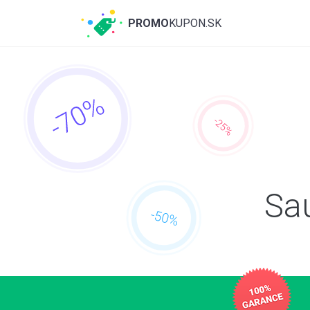
PROMO
KUPON.SK
Sa