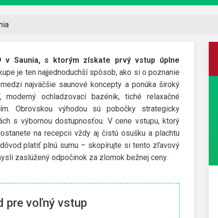
nia
 v Saunia, s ktorým získate prvý vstup úplne
kupe je ten najjednoduchší spôsob, ako si o poznanie
rí medzi najväčšie saunové koncepty a ponúka široký
, moderný ochladzovací bazénik, tiché relaxačné
ním. Obrovskou výhodou sú pobočky strategicky
ch s výbornou dostupnosťou. V cene vstupu, ktorý
stanete na recepcii vždy aj čistú osušku a plachtu
dôvod platiť plnú sumu – skopírujte si tento zľavový
j mysli zaslúžený odpočinok za zlomok bežnej ceny.
eObuv
Dr. Max
35% zľavový kód
Zľava až
 pre voľný vstup
Zľava na vybrané produkty, pri nákupe od 75 €
Získate indiv
doplatok a ď