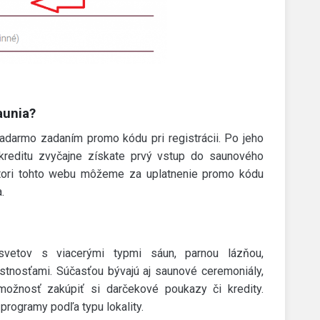
aunia?
zadarmo zadaním promo kódu pri registrácii. Po jeho
 kreditu zvyčajne získate prvý vstup do saunového
tori tohto webu môžeme za uplatnenie promo kódu
.
vetov s viacerými typmi sáun, parnou lázňou,
stnosťami. Súčasťou bývajú aj saunové ceremoniály,
možnosť zakúpiť si darčekové poukazy či kredity.
programy podľa typu lokality.