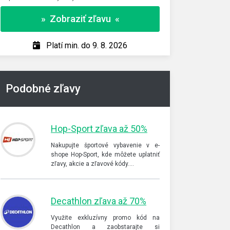
» Skopírovať
» Zobraziť zľavu «
Platí len do 
Platí min. do 9. 8. 2026
Podobné zľavy
Hop-Sport zľava až 50%
Nakupujte športové vybavenie v e-
shope Hop-Sport, kde môžete uplatniť
zľavy, akcie a zľavové kódy.…
Decathlon zľava až 70%
Využite exkluzívny promo kód na
Decathlon a zaobstarajte si