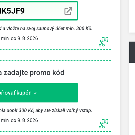
» Skopírovať kupón «
Platí len do 10. 8. 2026
 a vložte na svoj saunový účet min. 300 Kč.
í min. do 9. 8. 2026
 a zadajte promo kód
írovať kupón «
ia dobiť 300 Kč, aby ste získali voľný vstup.
í min. do 9. 8. 2026