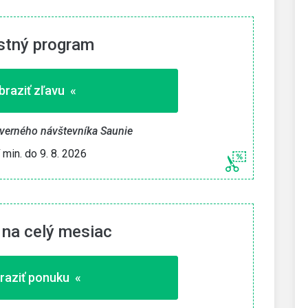
stný program
raziť zľavu «
 verného návštevníka Saunie
í min. do 9. 8. 2026
na celý mesiac
raziť ponuku «