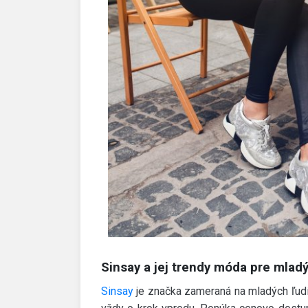
Sinsay a jej trendy móda pre mlad
Sinsay
je značka zameraná na mladých ľudí