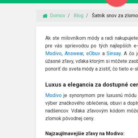
Domov
Blog
Šatník snov za zlomo
Ak ste milovníkom módy a radi nakupujete
pre vás sprievodcu po tých najlepších 
Modivo
,
Answear
,
eObuv
a
Sinsay
. A čo 
úžasné zľavy, vďaka ktorým si môžete zao
ponoriť do sveta módy a zistiť, čo tieto e-
Luxus a elegancia za dostupné ce
Modivo
je synonymom pre luxusnú módu d
výber značkového oblečenia, obuvi a dopln
nadšencov. Vďaka zľavovým kódom môže
zlomok pôvodnej ceny.
Najzaujímavejšie zľavy na Modivo: