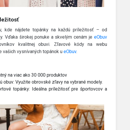
ležitosť
, kde nájdete topánky na každú príležitosť – od
rky. Vďaka širokej ponuke a skvelým cenám je
eObuv
vníkov kvalitnej obuvi. Zľavové kódy na webu
e vašich vysnívaných topánok u
eObuv
.
latný na viac ako 30 000 produktov
ú obuv: Využite obrovské zľavy na vybrané modely.
tové topánky: Ideálna príležitosť pre športovcov a