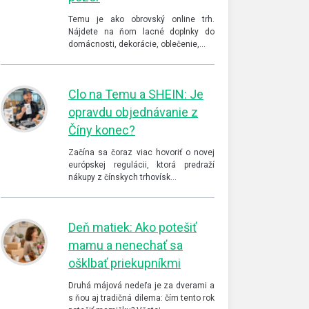
Temu je ako obrovský online trh.
Nájdete na ňom lacné doplnky do
domácnosti, dekorácie, oblečenie,…
Clo na Temu a SHEIN: Je
opravdu objednávanie z
Číny konec?
Začína sa čoraz viac hovoriť o novej
európskej regulácii, ktorá predraží
nákupy z čínskych trhovísk…
Deň matiek: Ako potešiť
mamu a nenechať sa
ošklbať priekupníkmi
Druhá májová nedeľa je za dverami a
s ňou aj tradičná dilema: čím tento rok