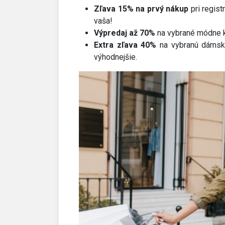
Zľava 15% na prvý nákup
pri regist
vaša!
Výpredaj až 70%
na vybrané módne k
Extra zľava 40%
na vybranú dámsku
výhodnejšie.