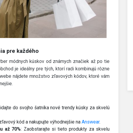
nia pre každého
výber módnych kúskov od známych značiek až po tie
bchod je ideálny pre tých, ktorí radi kombinujú rôzne
om webe nájdete množstvo zľavových kódov, ktoré vám
ejšie.
idajte do svojho šatníka nové trendy kúsky za skvelú
 zľavový kód a nakupujte výhodnejšie na
Answear
.
u až 70%
: Zaobstarajte si tieto produkty za skvelu