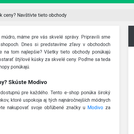
k ceny? Navštívte tieto obchody
 múdro, máme pre vás skvelé správy. Pripravili sme
e-shopoch. Dnes si predstavíme zľavy v obchodoch
je na tom najlepšie? Všetky tieto obchody ponúkajú
bstarať štýlové kúsky za skvelé ceny. Poďme sa teda
shopy ponúkajú.
ny? Skúste Modivo
ostupnú pre každého. Tento e-shop ponúka široký
kov, ktoré uspokoja aj tých najnáročnejších módnych
te nakupovať svoje obľúbené značky u
Modivo
za