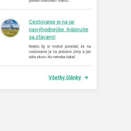
potešiť mamičku? Všetci…
Cestovanie je na jar
najvýhodnejšie. Inšpirujte
sa zľavami!
Niekto by si mohol povedať, že na
cestovanie je na prelome zimy a jari
ešte skoro. No netreba čakať…
Všetky články