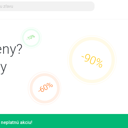
eny?
dy
neplatnú akciu!