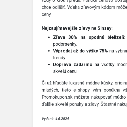
vždy o krok vpredu. Ponúka cenovo dostup
chce odlíšiť. Vďaka zľavovým kódom môž
ceny.
Najzaujímavejšie zľavy na Sinsay:
Zľava 30% na spodnú bielizeň:
podprsenky.
Výpredaj až do výšky 75%
na vybran
trendy.
Doprava zadarmo
na všetky módne
skvelú cenu.
Či už hľadáte luxusné módne kúsky, originá
mladých, tieto e-shopy vám ponúknu v
Promokupon.sk môžete nakupovať múdro a
ďalšie skvelé ponuky a zľavy. Šťastné nak
Vydané: 4.6.2024