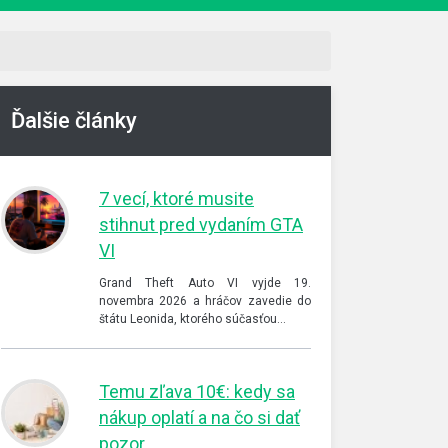
Ďalšie články
7 vecí, ktoré musite
stihnut pred vydaním GTA
VI
Grand Theft Auto VI vyjde 19.
novembra 2026 a hráčov zavedie do
štátu Leonida, ktorého súčasťou…
Temu zľava 10€: kedy sa
nákup oplatí a na čo si dať
pozor