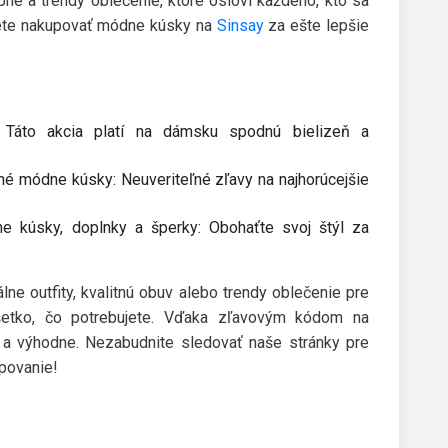
né a trendy oblečenie, ktoré osloví každého, kto sa
ete nakupovať módne kúsky na
Sinsay
za ešte lepšie
Táto akcia platí na dámsku spodnú bielizeň a
é módne kúsky: Neuveriteľné zľavy na najhorúcejšie
 kúsky, doplnky a šperky: Obohaťte svoj štýl za
lne outfity, kvalitnú obuv alebo trendy oblečenie pre
šetko, čo potrebujete. Vďaka zľavovým kódom na
 výhodne. Nezabudnite sledovať naše stránky pre
upovanie!