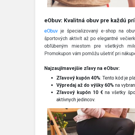
eObuv: Kvalitná obuv pre každú prí
eObuv
je špecializovaný e-shop na obuv
športových aktivít až po elegantné večie
obľúbeným miestom pre všetkých milo
Promokupon vám pomôžu ušetriť pri nákup
Najzaujímavejšie zľavy na eObuv:
Zľavový kupón 40%
: Tento kód je p
Výpredaj až do výšky 60%
na vybran
Zľavový kupón 10 €
na všetky špor
aktívnych jedincov.