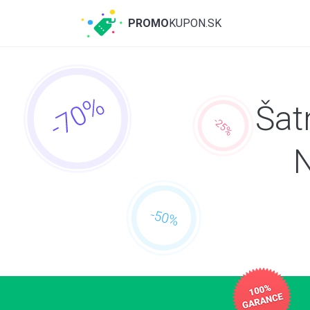
PROMO
KUPON.SK
Šat
N