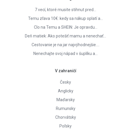
7 vecí, ktoré musite stihnut pred…
Temu zľava 10€: kedy sa nákup oplatí a…
Clo na Temu a SHEIN: Je opravdu…
Deň matiek: Ako potešiť mamu a nenechať…
Cestovanie je na jar najvýhodnejšie.…
Nenechajte svoj nápad v šuplíku a…
V zahraničí
Česky
Anglicky
Maďarsky
Rumunsky
Chorvátsky
Poľsky