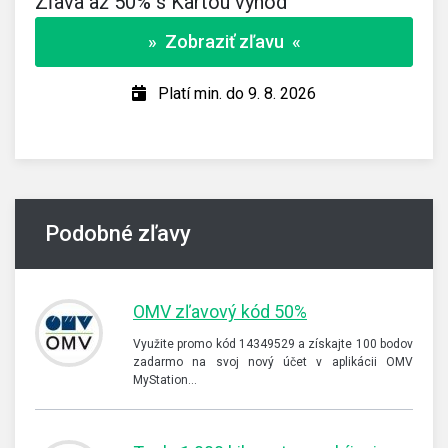
Zľava až 50% s Kartou výhod
» Zobraziť zľavu «
Platí min. do 9. 8. 2026
Podobné zľavy
OMV zľavový kód 50%
Využite promo kód 14349529 a získajte 100 bodov
zadarmo na svoj nový účet v aplikácii OMV
MyStation…