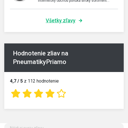
internetový obchod ponúka široký sortiment…
Všetky zľavy
Hodnotenie zliav na
PneumatikyPriamo
4,7 / 5
z 112 hodnotenie