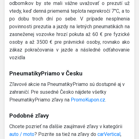
odborníkov by ste mali vážne uvažovať o prezutí už
vtedy, keď denná priemerná teplota neprekročí 7°C, a to
po dobu troch dní po sebe. V prípade nesplnenia
povinnosti prezutia a jazdy na letných pneumatikách na
zasneženej vozovke hrozí pokuta až 60 € pre fyzické
osoby a až 3500 € pre právnické osoby, rovnako ako
zákaz pokračovania v jazde a následné odťahovanie
vozidla
PneumatikyPriamo v Česku
Zľavové akcie na PneumatikyPriamo sú dostupné aj v
zahraničí. Pre susedné Česko nájdete všetky
PneumatikyPriamo zľavy na
PromoKupon.cz
.
Podobné zľavy
Chcete pozrieť na ďalšie zaujímavé zľavy v kategórii
auto / moto
? Pozrite sa tiež na zľavy do
carVertical
,