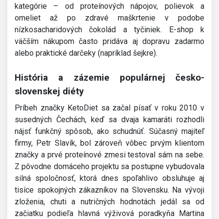
kategórie – od proteínových nápojov, polievok a
omeliet až po zdravé maškrtenie v podobe
nízkosacharidových čokolád a tyčiniek. E-shop k
väčším nákupom často pridáva aj dopravu zadarmo
alebo praktické darčeky (napríklad šejkre).
História a zázemie populárnej česko-
slovenskej diéty
Príbeh značky KetoDiet sa začal písať v roku 2010 v
susedných Čechách, keď sa dvaja kamaráti rozhodli
nájsť funkčný spôsob, ako schudnúť. Súčasný majiteľ
firmy, Petr Slavík, bol zároveň vôbec prvým klientom
značky a prvé proteínové zmesi testoval sám na sebe.
Z pôvodne domáceho projektu sa postupne vybudovala
silná spoločnosť, ktorá dnes spoľahlivo obsluhuje aj
tisíce spokojných zákazníkov na Slovensku. Na vývoji
zloženia, chuti a nutričných hodnotách jedál sa od
začiatku podieľa hlavná výživová poradkyňa Martina