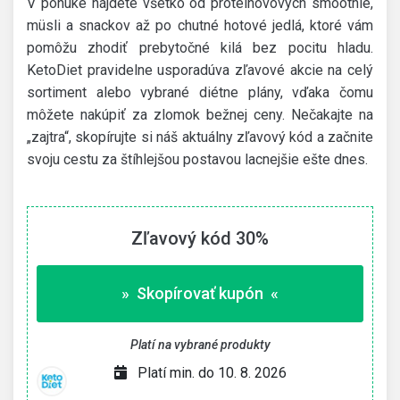
V ponuke nájdete všetko od proteínovových smoothie,
müsli a snackov až po chutné hotové jedlá, ktoré vám
pomôžu zhodiť prebytočné kilá bez pocitu hladu.
KetoDiet pravidelne usporadúva zľavové akcie na celý
sortiment alebo vybrané diétne plány, vďaka čomu
môžete nakúpiť za zlomok bežnej ceny. Nečakajte na
„zajtra“, skopírujte si náš aktuálny zľavový kód a začnite
svoju cestu za štíhlejšou postavou lacnejšie ešte dnes.
Zľavový kód 30%
» Skopírovať kupón «
Platí na vybrané produkty
Platí min. do 10. 8. 2026