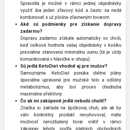
Spravidla je možné v rámci jednej objednávky
využiť iba jeden zľavový kód a často sa nedá
kombinovať s už plošne zľavneným tovarom.
Aké sú podmienky pre získanie dopravy
zadarmo?
Dopravu zadarmo získate automaticky vo chvíli,
keď celková hodnota vašej objednávky v košíku
presiahne stanovenú minimálnu sumu (tá je vždy
komunikovaná v hlavičke e-shopu).
Sú jedlá KetoDiet vhodné aj pre mužov?
Samozrejme. KetoDiet ponúka diétne plány
špeciálne upravené pre mužské telo a odlišný
metabolizmus, aby bol proces chudnutia
maximálne efektívny.
Čo ak mi zakúpené jedlá nebudú chutiť?
Značka si zakladá na špičkovej chuti, ale ak by
vám konkrétny produkt nevyhovoval, máte
možnosť nerozbalený tovar vrátiť v rámci
zákonnej lehoty podľa platných obchodných