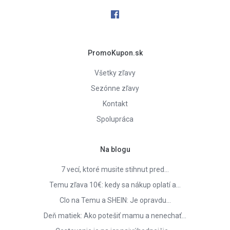
PromoKupon.sk
Všetky zľavy
Sezónne zľavy
Kontakt
Spolupráca
Na blogu
7 vecí, ktoré musite stihnut pred…
Temu zľava 10€: kedy sa nákup oplatí a…
Clo na Temu a SHEIN: Je opravdu…
Deň matiek: Ako potešiť mamu a nenechať…