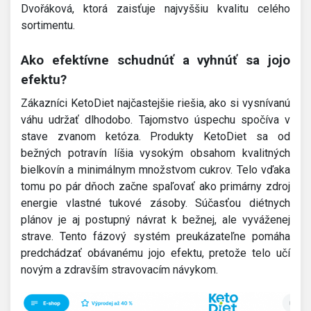
Dvořáková, ktorá zaisťuje najvyššiu kvalitu celého
sortimentu.
Ako efektívne schudnúť a vyhnúť sa jojo
efektu?
Zákazníci KetoDiet najčastejšie riešia, ako si vysnívanú
váhu udržať dlhodobo. Tajomstvo úspechu spočíva v
stave zvanom ketóza. Produkty KetoDiet sa od
bežných potravín líšia vysokým obsahom kvalitných
bielkovín a minimálnym množstvom cukrov. Telo vďaka
tomu po pár dňoch začne spaľovať ako primárny zdroj
energie vlastné tukové zásoby. Súčasťou diétnych
plánov je aj postupný návrat k bežnej, ale vyváženej
strave. Tento fázový systém preukázateľne pomáha
predchádzať obávanému jojo efektu, pretože telo učí
novým a zdravším stravovacím návykom.