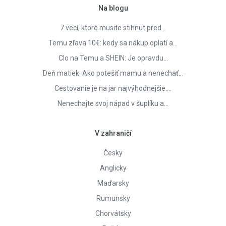
Na blogu
7 vecí, ktoré musite stihnut pred…
Temu zľava 10€: kedy sa nákup oplatí a…
Clo na Temu a SHEIN: Je opravdu…
Deň matiek: Ako potešiť mamu a nenechať…
Cestovanie je na jar najvýhodnejšie.…
Nenechajte svoj nápad v šuplíku a…
V zahraničí
Česky
Anglicky
Maďarsky
Rumunsky
Chorvátsky