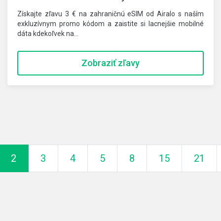
Získajte zľavu 3 € na zahraničnú eSIM od Airalo s naším
exkluzívnym promo kódom a zaistite si lacnejšie mobilné
dáta kdekoľvek na…
Zobraziť zľavy
í
2
3
4
5
8
15
21