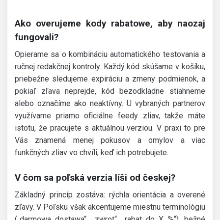
Ako overujeme kody rabatowe, aby naozaj
fungovali?
Opierame sa o kombináciu automatického testovania a
ručnej redakčnej kontroly. Každý kód skúšame v košíku,
priebežne sledujeme expiráciu a zmeny podmienok, a
pokiaľ zľava neprejde, kód bezodkladne stiahneme
alebo označíme ako neaktívny. U vybraných partnerov
využívame priamo oficiálne feedy zliav, takže máte
istotu, že pracujete s aktuálnou verziou. V praxi to pre
Vás znamená menej pokusov a omylov a viac
funkčných zliav vo chvíli, keď ich potrebujete.
V čom sa poľská verzia líši od českej?
Základný princíp zostáva: rýchla orientácia a overené
zľavy. V Poľsku však akcentujeme miestnu terminológiu
(„darmowa dostawa“, „zwrot“, „rabat do X %“), bežné