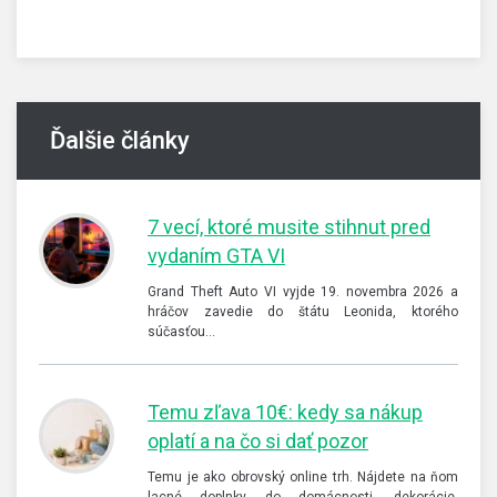
Ďalšie články
7 vecí, ktoré musite stihnut pred
vydaním GTA VI
Grand Theft Auto VI vyjde 19. novembra 2026 a
hráčov zavedie do štátu Leonida, ktorého
súčasťou…
Temu zľava 10€: kedy sa nákup
oplatí a na čo si dať pozor
Temu je ako obrovský online trh. Nájdete na ňom
lacné doplnky do domácnosti, dekorácie,