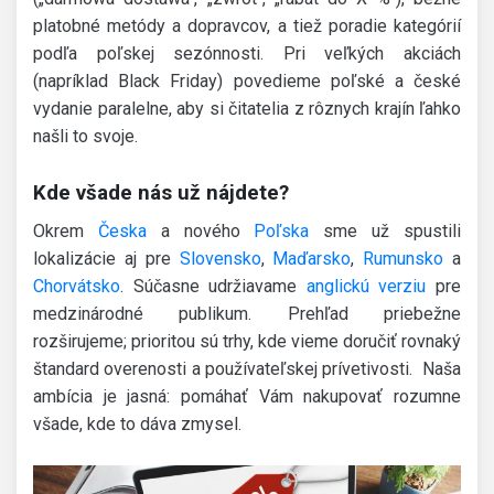
platobné metódy a dopravcov, a tiež poradie kategórií
podľa poľskej sezónnosti. Pri veľkých akciách
(napríklad Black Friday) povedieme poľské a české
vydanie paralelne, aby si čitatelia z rôznych krajín ľahko
našli to svoje.
Kde všade nás už nájdete?
Okrem
Česka
a nového
Poľska
sme už spustili
lokalizácie aj pre
Slovensko
,
Maďarsko
,
Rumunsko
a
Chorvátsko
. Súčasne udržiavame
anglickú verziu
pre
medzinárodné publikum. Prehľad priebežne
rozširujeme; prioritou sú trhy, kde vieme doručiť rovnaký
štandard overenosti a používateľskej prívetivosti. Naša
ambícia je jasná: pomáhať Vám nakupovať rozumne
všade, kde to dáva zmysel.