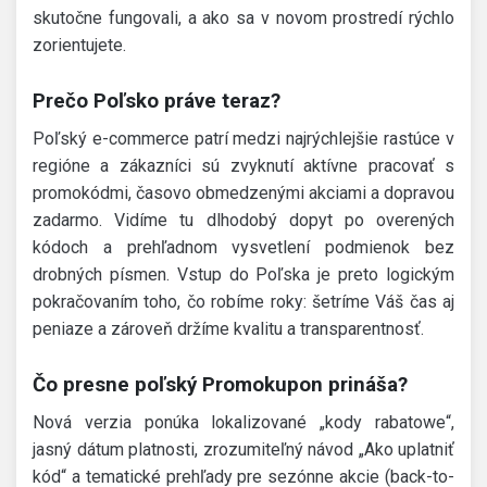
skutočne fungovali, a ako sa v novom prostredí rýchlo
zorientujete.
Prečo Poľsko práve teraz?
Poľský e-commerce patrí medzi najrýchlejšie rastúce v
regióne a zákazníci sú zvyknutí aktívne pracovať s
promokódmi, časovo obmedzenými akciami a dopravou
zadarmo. Vidíme tu dlhodobý dopyt po overených
kódoch a prehľadnom vysvetlení podmienok bez
drobných písmen. Vstup do Poľska je preto logickým
pokračovaním toho, čo robíme roky: šetríme Váš čas aj
peniaze a zároveň držíme kvalitu a transparentnosť.
Čo presne poľský Promokupon prináša?
Nová verzia ponúka lokalizované „kody rabatowe“,
jasný dátum platnosti, zrozumiteľný návod „Ako uplatniť
kód“ a tematické prehľady pre sezónne akcie (back-to-