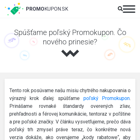
PROMO
KUPON.SK
Spúšťame poľský Promokupon. Čo
nového prinesie?
Tento rok posúvame našu misiu chytrého nakupovania o
výrazný krok ďalej: spúšťame
poľský Promokupon
.
Prinášame rovnaké štandardy overených zliav,
prehľadnosti a férovej komunikácie, tentoraz v poľštine
a pre poľské značky. V článku vysvetľujeme, prečo dáva
poľský trh zmysel práve teraz, čo konkrétne nová
verzia dokáže, ako overujeme „kody rabatowe“, aby