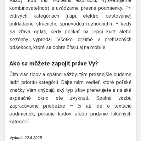
Každý kód má viditeľnú expiráciu, vysvetľujeme
kombinovateľnosť a uvádzame presné podmienky. Pri
citlivých kategóriách (napr. elektro, cestovanie)
prikladáme stručného sprievodcu rozhodnutím – kedy
sa zľava oplatí, kedy počkať na lepší kurz alebo
sezónny výpredaj. Všetko držíme v prehľadných
odsekoch, ktoré sa dobre čítajú aj na mobile.
Ako sa môžete zapojiť práve Vy?
Čím viac tipov a spätnej väzby, tým presnejšie budeme
ladiť prioritu kategórií. Dajte nám vedieť, ktoré poľské
značky Vám chýbajú, aký typ zliav preferujete a na aké
expiračné okno ste zvyknutí. Spätnú väzbu
zapracúvame priebežne – či už ide o textáciu
podmienok, poradie kódov alebo pridanie lokálnych
kategórií.
Vydané: 22.8.2025