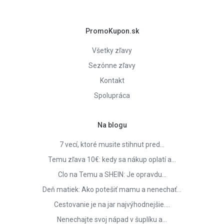
PromoKupon.sk
Všetky zľavy
Sezónne zľavy
Kontakt
Spolupráca
Na blogu
7 vecí, ktoré musite stihnut pred…
Temu zľava 10€: kedy sa nákup oplatí a…
Clo na Temu a SHEIN: Je opravdu…
Deň matiek: Ako potešiť mamu a nenechať…
Cestovanie je na jar najvýhodnejšie.…
Nenechajte svoj nápad v šuplíku a…